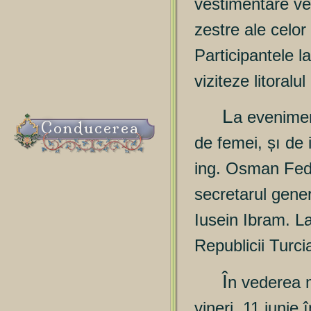
vestimentare vec
zestre ale celor
Participantele 
viziteze litoral
L
a evenimen
Conducerea
de femei, șı de 
ing. Osman Fedb
secretarul gener
Iusein Ibram. La
Republicii Turc
Î
n vederea m
vineri, 11 iunie