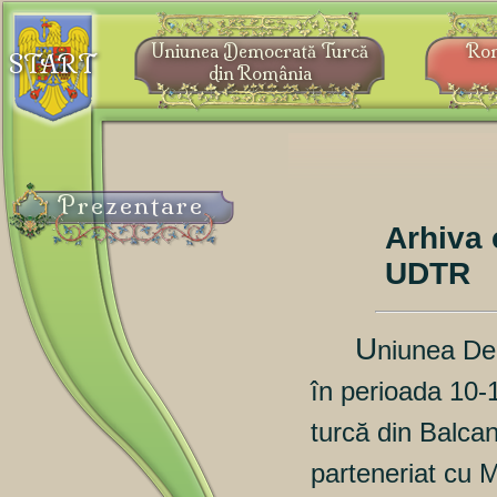
Uniunea Democrată Turcă
Ro
START
din România
Prezentare
Arhiva 
UDTR
U
niunea De
în perioada 10-
turcă din Balca
parteneriat cu Mi