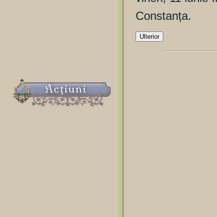
Constanța.
Ulterior
Acţiuni