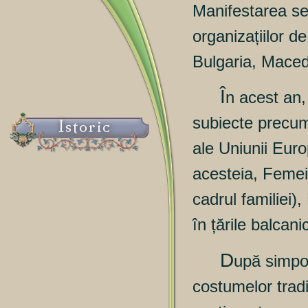
Manifestarea se a
organizațiilor d
Bulgaria, Maced
Î
n acest an,
subiecte precum:
Istoric
ale Uniunii Euro
acesteia, Femeia
cadrul familiei),
în țările balcani
D
upă simpoz
costumelor tradi