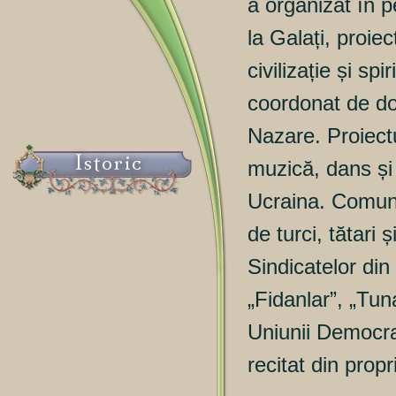
a organizat în 
la Galați, proiect
civilizație și sp
coordonat de d
Nazare. Proiect
Istoric
muzică, dans și 
Ucraina. Comuni
de turci, tătari
Sindicatelor din
„Fidanlar”, „Tun
Uniunii Democr
recitat din propr