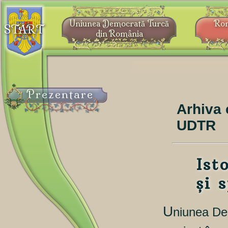
Uniunea Democrată Turcă
Ro
START
din România
Prezentare
Arhiva 
UDTR
Ist
și 
U
niunea De