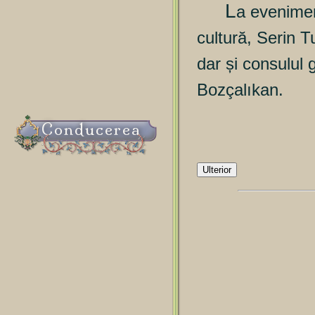
L
a evenimen
cultură, Serin T
dar și consulul 
Bozçalıkan.
Conducerea
Ulterior