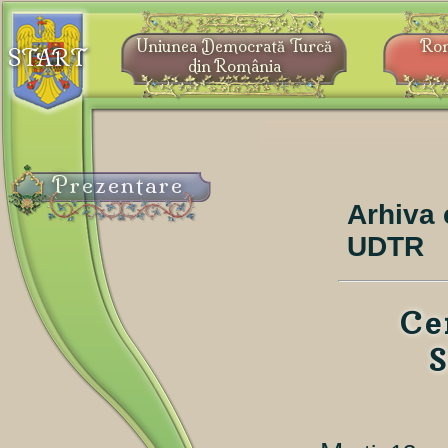
Uniunea Democrată Turcă
Ro
START
din România
Prezentare
Arhiva 
UDTR
Ce
S