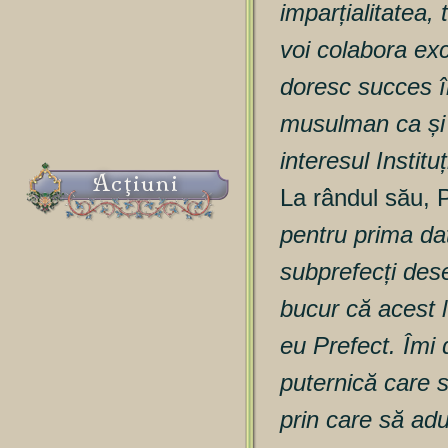
imparțialitatea,
voi colabora ex
doresc succes în
musulman ca și 
interesul Institu
Acţiuni
La rândul său, 
pentru prima dat
subprefecți dese
bucur că acest 
eu Prefect. Îmi
puternică care 
prin care să ad