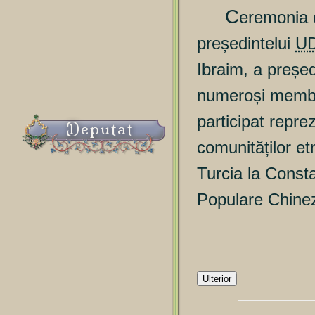
C
eremonia d
președintelui
U
Ibraim, a preșe
numeroși membri
participat reprez
Deputat
comunităților et
Turcia la Consta
Populare Chine
Ulterior