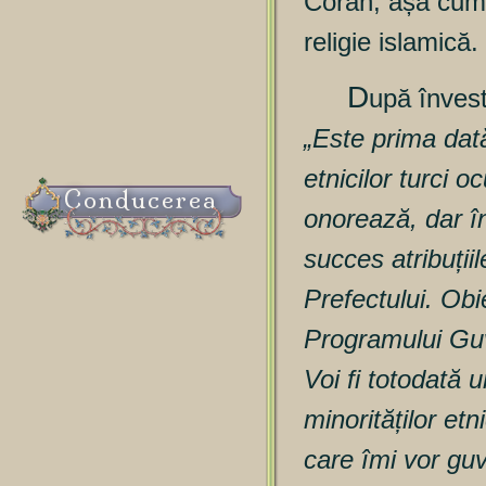
Coran, așa cum 
religie islamică.
D
upă învest
„Este prima dată
etnicilor turci 
Conducerea
onorează, dar î
succes atribuțiil
Prefectului. Obi
Programului Guve
Voi fi totodată un
minorităților etn
care îmi vor guve