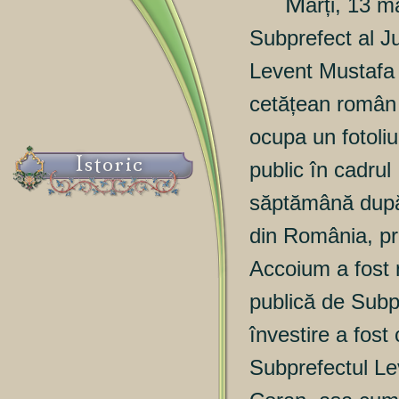
M
arți, 13 m
Subprefect al J
Levent Mustafa
cetățean român 
ocupa un fotoliu
Istoric
public în cadrul 
săptămână după
din România, pr
Accoium a fost 
publică de Subp
învestire a fos
Subprefectul Le