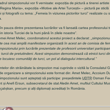
ul simpozionului vor fi vernisate: expoziția de pictură a tinerei artiste p
Regina Maria», expoziția «Motive ale Artei Turcești» – pictură pe sticlă
și fotografii cu tema: „Femeia în viziunea pictorilor turci” realizate cu s
a.
, în pauza dintre prezentarea lucrărilor va fi lansată cartea profesorului 
n istoria Turciei de la huni până în zilele noastre”.
emei Amet Melec, coordonatorul acestui proiect a declarat:
„simpozionu
este cea mai amplă manifestare organizată în acest an de comisia de fe
mpozionului prin lucrările prezentate de profesorii universitari participan
 turcii de pretutindeni. Acest simpozion demonstrează că etnicii turci d
 locuiesc comunități de turci, un pol al dialogului intercultural.”
ntelor din străinătate la simpozion mai cuprinde o vizită la Consulatul Ge
e organizare a simpozionului este format din: Amet Melec, Accoium Dur
impozionului sunt așteptați să participe: președintele
UDTR
Osman Fedbi
t și Anefi Ersun, subsecretarul de stat Aledin Amet, muftiul Cultului M
çalıșkan, precum și alți diplomați acreditați în România.