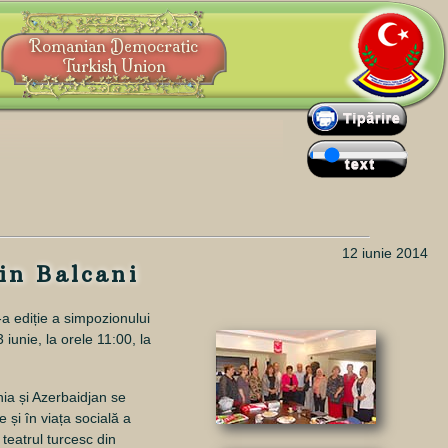
Romanian Democratic
Turkish Union
12 iunie 2014
in Balcani
 ediție a simpozionului
3 iunie, la orele 11:00
, la
nia și Azerbaidjan se
și în viața socială a
 teatrul turcesc din