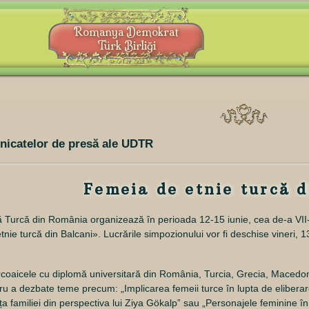
Romanya Demokrat
Türk Birliği
nicatelor de presă ale UDTR
Femeia de etnie turcă d
Turcă din România organizează în perioada 12-15 iunie, cea de-a VII-a
tnie turcă din Balcani». Lucrările simpozionului vor fi deschise
vineri, 1
turcoaicele cu diplomă universitară din România, Turcia, Grecia, Macedo
u a dezbate teme precum: „Implicarea femeii turce în lupta de eliberare 
nța familiei din perspectiva lui Ziya Gökalp” sau „Personajele feminine în