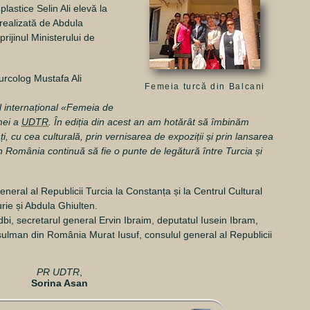
lastice Selin Ali elevă la
 realizată de Abdula
prijinul Ministerului de
turcolog Mustafa Ali
Femeia turcă din Balcani
l internațional «Femeia de
mei a
UDTR
. În ediția din acest an am hotărât să îmbinăm
ți, cu cea culturală, prin vernisarea de expoziții și prin lansarea
in România continuă să fie o punte de legătură între Turcia și
neral al Republicii Turcia la Constanța și la Centrul Cultural
ie și Abdula Ghiulten.
, secretarul general Ervin Ibraim, deputatul Iusein Ibram,
usulman din România Murat Iusuf, consulul general al Republicii
PR UDTR
,
Sorina Asan