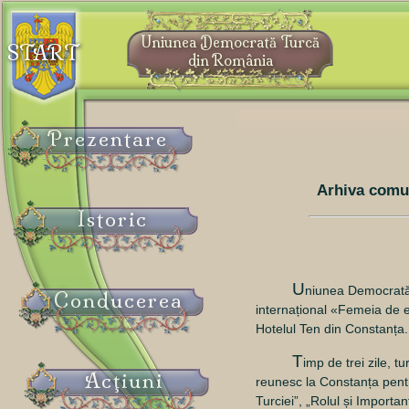
Uniunea Democrată Turcă
START
din România
Prezentare
Arhiva comu
Istoric
U
niunea Democrată 
Conducerea
internațional «Femeia de e
Hotelul Ten din Constanța.
T
imp de trei zile, 
Acţiuni
reunesc la Constanța pentr
Turciei”, „Rolul și Importa