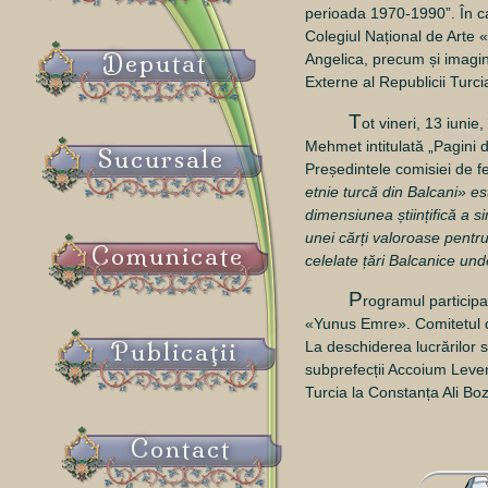
perioada 1970-1990”. În cadr
Colegiul Național de Arte «
Deputat
Angelica, precum și imagini 
Externe al Republicii Turci
T
ot vineri, 13 iunie
Mehmet intitulată „Pagini di
Sucursale
Președintele comisiei de f
etnie turcă din Balcani» 
dimensiunea științifică a si
unei cărți valoroase pentru
Comunicate
celelate țări Balcanice unde
P
rogramul participa
«Yunus Emre». Comitetul d
Publicaţii
La deschiderea lucrărilor s
subprefecții Accoium Leven
Turcia la Constanța Ali Boz
Contact