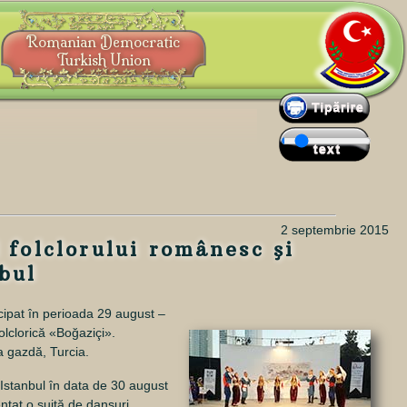
Romanian Democratic
Turkish Union
2 septembrie 2015
folclorului românesc şi
nbul
cipat în perioada 29 august –
olclorică «Boğaziçi».
ra gazdă, Turcia.
 Istanbul în data de
30 august
ntat o suită de dansuri