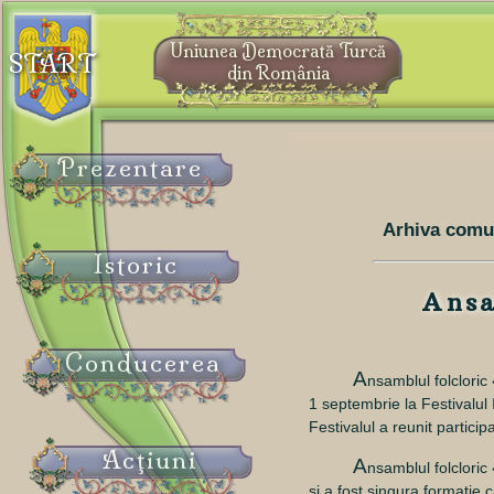
Uniunea Democrată Turcă
START
din România
Prezentare
Arhiva comu
Istoric
Ansa
Conducerea
A
nsamblul folcloric
1 septembrie la Festivalul 
Festivalul a reunit partici
Acţiuni
A
nsamblul folcloric
şi a fost singura formație