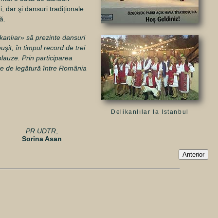
dar şi dansuri tradiționale
ă.
kanlıar» să prezinte dansuri
şit, în timpul record de trei
lauze. Prin participarea
nte de legătură între România
Delikanlılar la Istanbul
PR UDTR
,
Sorina Asan
Anterior