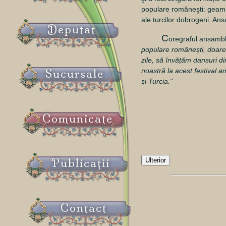
populare româneşti: geampa
ale turcilor dobrogeni. Ans
Deputat
C
oregraful ansambl
populare româneşti, doarece
zile, să învățăm dansuri d
noastră la acest festival 
Sucursale
şi Turcia.”
Comunicate
Publicaţii
Ulterior
Contact