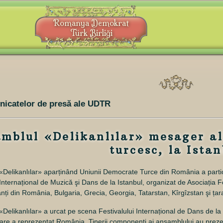
Romanya Demokrat
Türk Birliği
nicatelor de presă ale UDTR
mblul «Delikanlılar» mesager al 
turcesc, la Ista
 «Delikanlılar» aparținând Uniunii Democrate Turce din România a parti
Internațional de Muzică şi Dans de la Istanbul, organizat de Asociația F
panți din România, Bulgaria, Grecia, Georgia, Tatarstan, Kîrgîzstan şi ța
 «Delikanlılar» a urcat pe scena Festivalului Internațional de Dans de la
 care a reprezentat România. Tinerii componenți ai ansamblului au preze