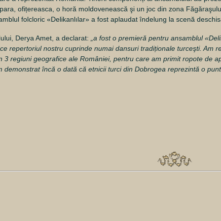
ra, ofițereasca, o horă moldovenească şi un joc din zona Făgăraşului, 
amblul folcloric «Delikanlılar» a fost aplaudat îndelung la scenă deschis
ului, Derya Amet, a declarat:
„a fost o premieră pentru ansamblul «Deli
 repertoriul nostru cuprinde numai dansuri tradiționale turceşti. Am reu
in 3 regiuni geografice ale României, pentru care am primit ropote de ap
am demonstrat încă o dată că etnicii turci din Dobrogea reprezintă o pu