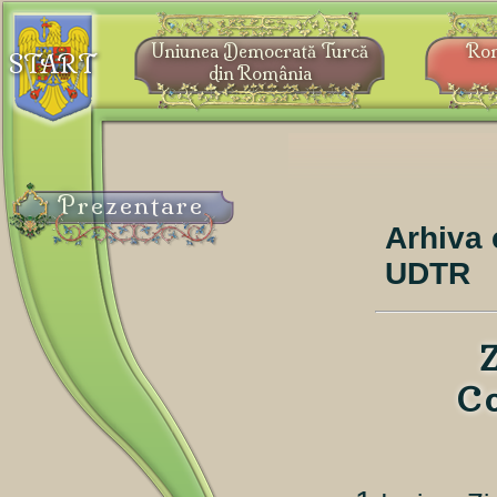
Uniunea Democrată Turcă
Ro
START
din România
Prezentare
Arhiva 
UDTR
Co