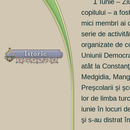
1
Iunie – Zi
copilului – a fos
mici membri ai c
serie de activită
organizate de c
Istoric
Uniunii Democr
atât la Constanţa
Medgidia, Manga
Preşcolarii şi şco
lor de limba tur
iunie
în locuri d
şi s-au distrat 