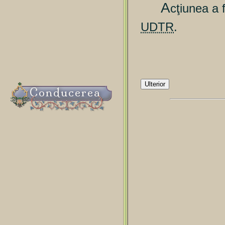
A
cţiunea a 
UDTR
.
Ulterior
Conducerea