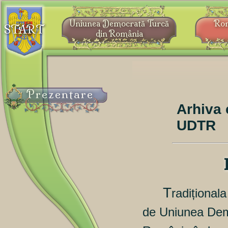
Uniunea Democrată Turcă
Ro
START
din România
Prezentare
Arhiva 
UDTR
T
radiționala
de Uniunea Dem