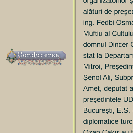
organizatorilor ș
alături de preşe
ing. Fedbi Osma
Muftiu al Cultu
domnul Dincer 
Conducerea
stat la Departam
Mitroi, Preşedi
Şenol Ali, Subpr
Amet, deputat 
preşedintele UD
Bucureşti, E.S.
diplomatice tur
Ozan Çakır au fo