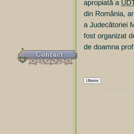
apropiată a
UD
din România, art
a Judecătoriei 
fost organizat d
de doamna prof.
Contact
Ulterior