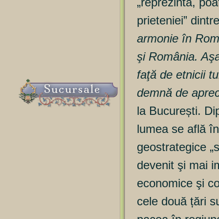
„reprezintă, po
prieteniei” dintr
armonie în Româ
şi România. Aşa
faţă de etnicii t
Sucursale
demnă de aprec
la București. Di
lumea se află î
geostrategice „s
devenit şi mai im
economice şi co
cele două țări s