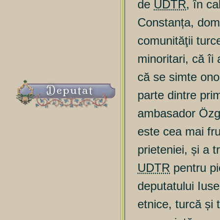
de
UDTR
, în c
Constanța, domnu
comunităţii turc
minoritari, că î
că se simte ono
Deputat
parte dintre pri
ambasador Özgü
este cea mai fru
prieteniei, și a
UDTR
pentru pi
deputatului Iuse
etnice, turcă și