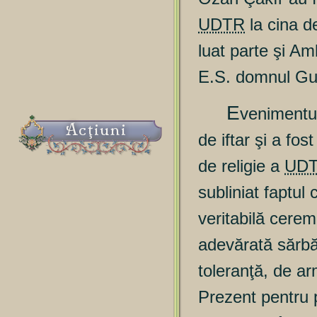
UDTR
la cina de
luat parte şi Am
E.S. domnul G
E
venimentul
Acţiuni
de iftar şi a fo
de religie a
UD
subliniat faptul 
veritabilă cerem
adevărată sărbă
toleranţă, de arm
Prezent pentru 