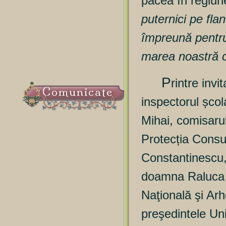
pacea în regiun
puternici pe fl
împreună pentru
marea noastră 
P
rintre invi
Comunicate
inspectorul șco
Mihai, comisarul
Protecția Consu
Constantinescu,
doamna Raluca Ș
Naţională şi Ar
preşedintele Uni