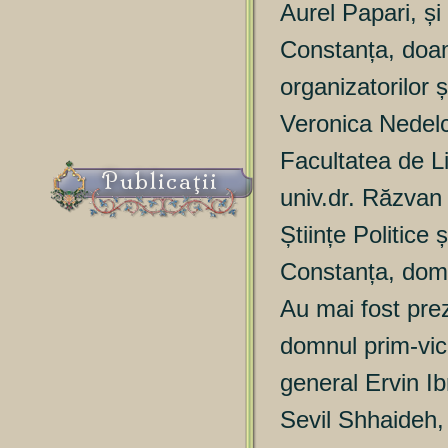
Aurel Papari, și
Constanța, doam
organizatorilor 
Veronica Nedelc
Facultatea de Li
Publicaţii
univ.dr. Răzvan 
Științe Politice
Constanța, domn
Au mai fost prez
domnul prim-vic
general Ervin I
Sevil Shhaideh, 