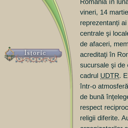
România în lun
vineri, 14 marti
reprezentanți ai
centrale şi loca
de afaceri, memb
Istoric
acreditaţi în Ro
sucursale şi de 
cadrul
UDTR
. 
într-o atmosfer
de bună înţelege
respect reciproc 
religii diferite. 