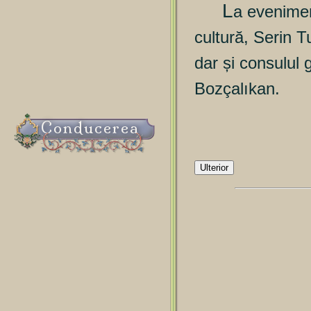
L
a evenimen
cultură, Serin T
dar și consulul 
Bozçalıkan.
Conducerea
Ulterior