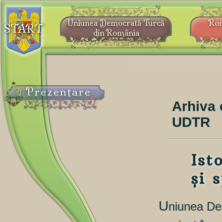
Uniunea Democrată Turcă
Ro
START
din România
Prezentare
Arhiva 
UDTR
Ist
și 
U
niunea De