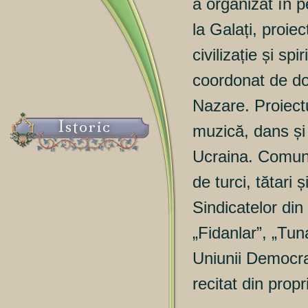
a organizat în 
la Galați, proiect
civilizație și sp
coordonat de d
Nazare. Proiect
Istoric
muzică, dans și 
Ucraina. Comuni
de turci, tătari
Sindicatelor din
„Fidanlar”, „Tun
Uniunii Democr
recitat din propr