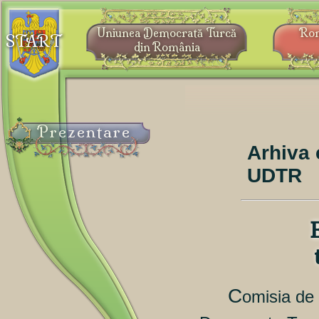
Uniunea Democrată Turcă
Ro
START
din România
Prezentare
Arhiva 
UDTR
C
omisia de 