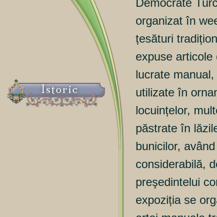
Democrate Turc
organizat în we
țesături tradițio
expuse articole
lucrate manual, 
Istoric
utilizate în orn
locuințelor, mul
păstrate în lăzil
bunicilor, avân
considerabilă, d
preşedintelui c
expoziția se org