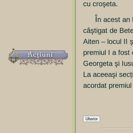
cu croşeta.
Î
n acest an 
câştigat de Bete
Aiten – locul II 
premiul I a fost
Acţiuni
Georgeta şi Ius
La aceeaşi secț
acordat premiul
Ulterior