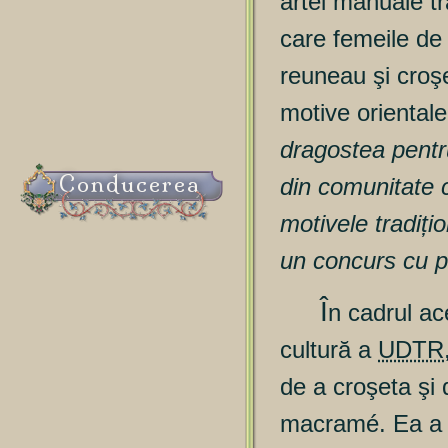
artei manuale tra
care femeile de 
reuneau şi croş
motive orientale
dragostea pentru
Conducerea
din comunitate 
motivele tradițio
un concurs cu p
Î
n cadrul ac
cultură a
UDTR
de a croşeta şi d
macramé. Ea a pr