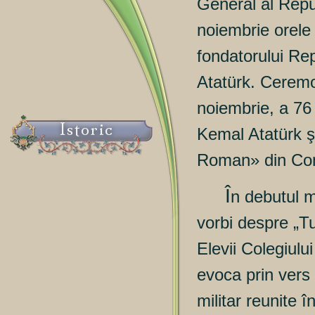
General al Repu
noiembrie orele
fondatorului Rep
Atatürk. Ceremon
noiembrie, a 76 
Istoric
Kemal Atatürk şi
Roman» din Con
Î
n debutul m
vorbi despre „T
Elevii Colegiul
evoca prin vers 
militar reunite 