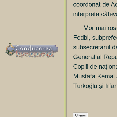
coordonat de Ac
interpreta câtev
V
or mai ros
Fedbi, subprefe
subsecretarul d
Conducerea
General al Repub
Copiii de naționa
Mustafa Kemal A
Türkoğlu şi Irf
Ulterior