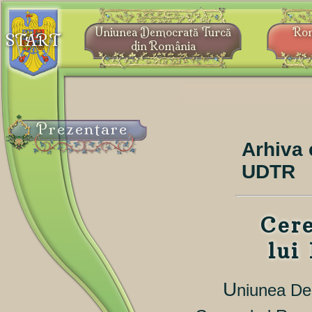
Uniunea Democrată Turcă
Ro
START
din România
Prezentare
Arhiva 
UDTR
Cer
lui
U
niunea De