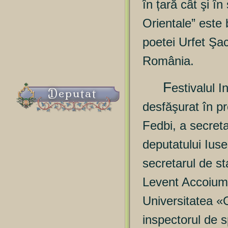
în țară cât şi î
Orientale” este 
poetei Urfet Şa
România.
F
estivalul 
Deputat
desfăşurat în p
Fedbi, a secreta
deputatului Iuse
secretarul de s
Levent Accoium, 
Universitatea «
inspectorul de s