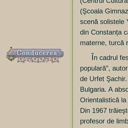
(Centrul Cultura
(Şcoala Gimnazi
scenă solistele
din Constanța ca
materne, turcă 
Conducerea
Î
n cadrul fes
populară”, auto
de Urfet Şachir
Bulgaria. A abso
Orientalistică l
Din 1967 trăieş
profesor de limb