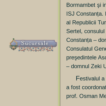
Bormambet şi ins
ISJ Constanța. P
al Republicii T
Sertel, consulul
Constanța – dom
Sucursale
Consulatul Gene
preşedintele As
– domnul Zeki U
F
estivalul 
a fost coordonat
prof. Osman Mel