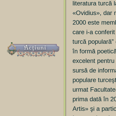
literatura turcă 
«Ovidius», dar 
2000 este membră
care i-a conferi
turcă populară” 
Acţiuni
în formă poetică
excelent pentru 
sursă de informaț
populare turceşt
urmat Facultate
prima dată în 2
Artis» şi a part