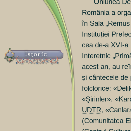
U
niunea De
România a orga
în Sala „Remus 
Instituției Prefe
cea de-a XVI-a e
Istoric
Interetnic „Pri
acest an, au reî
şi cântecele de
folclorice: «Deli
«Şirinler», «Kar
UDTR
, «Canlar
(Comunitatea E