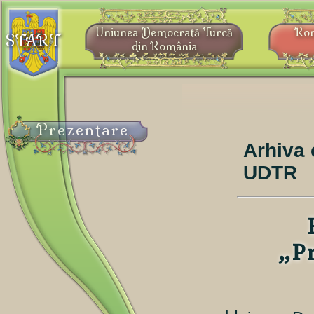
Uniunea Democrată Turcă
Ro
START
din România
Prezentare
Arhiva 
UDTR
„P