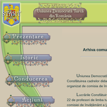
Uniunea Democrată Turcă
START
din România
Prezentare
Arhiva comu
Istoric
U
niunea Democrată 
Conducerea
Consfătuirea cadrelor didac
organizat de comisia de 
L
ucrările Consfătuir
Acţiuni
22 de profesori de limba tu
comisiei de învățământ a