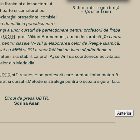
n Ibraim și a inspectorului
Schimb de experienţă
 parte și consilierul pe
– Çeşme İzmir
claraţiei preşedintei comisiei
a de întâlniri periodice între
r şi a unor cursuri de perfecţionare pentru profesorii de limba
 a
UDTR
, prof. Vildan Bormambet, a mai declarat că
„în cadrul
pentru clasele V–VIII şi elaborarea celor de Religie islamică.
iat cu MEN şi ISJ a unor întâlniri de lucru săptămânale a
ătuirii s-a stabilit ca prof. Aysel Arif să coordoneze activitatea
celor din Medgidia.
UDTR
și îi reunește pe profesorii care predau limba maternă
șurat și cursul «Metode și strategii pentru o școală sigură, fără
Biroul de presă UDTR
,
Sorina Asan
Anterior