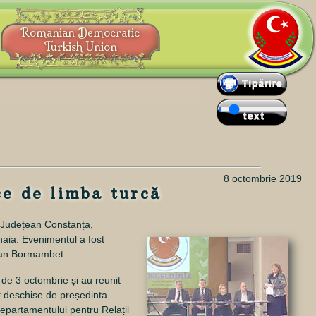
Romanian Democratic
Turkish Union
8 octombrie 2019
ce de limba turcă
r Județean Constanța,
inaia. Evenimentul a fost
ldan Bormambet.
a de
3 octombrie
și au reunit
st deschise de președinta
Departamentului pentru Relații