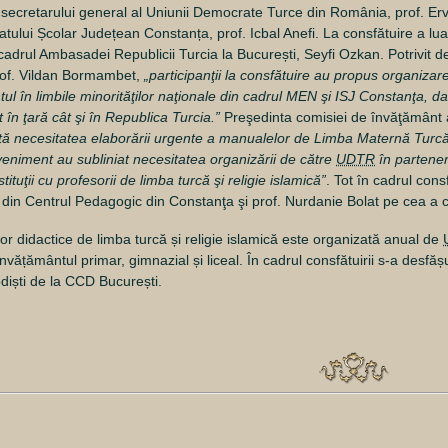
 secretarului general al Uniunii Democrate Turce din România, prof. Ervi
atului Școlar Județean Constanța, prof. Icbal Anefi. La consfătuire a luat
adrul Ambasadei Republicii Turcia la București, Seyfi Ozkan. Potrivit de
rof. Vildan Bormambet,
„participanţii la consfătuire au propus organizare
ul în limbile minorităţilor naţionale din cadrul MEN şi ISJ Constanţa, da
t în ţară cât şi în Republica Turcia.”
Preşedinta comisiei de învăţământ
iată necesitatea elaborării urgente a manualelor de Limba Maternă Turcă 
eveniment au subliniat necesitatea organizării de către
UDTR
în partener
tituţii cu profesorii de limba turcă şi religie islamică”
. Tot în cadrul consf
ă din Centrul Pedagogic din Constanţa şi prof. Nurdanie Bolat pe cea a 
or didactice de limba turcă și religie islamică este organizată anual de
 învățământul primar, gimnazial și liceal. În cadrul consfătuirii s-a desfă
odiști de la CCD București.