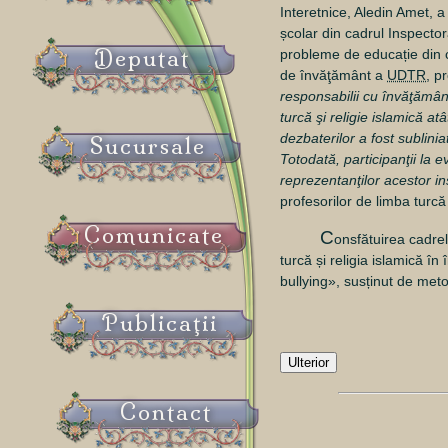
Interetnice, Aledin Amet, a
școlar din cadrul Inspector
Deputat
probleme de educație din c
de învăţământ a
UDTR
, p
responsabilii cu învăţământ
turcă şi religie islamică atâ
dezbaterilor a fost sublin
Sucursale
Totodată, participanţii la 
reprezentanţilor acestor ins
profesorilor de limba turc
Comunicate
C
onsfătuirea cadrel
turcă și religia islamică în
bullying», susținut de met
Publicaţii
Ulterior
Contact