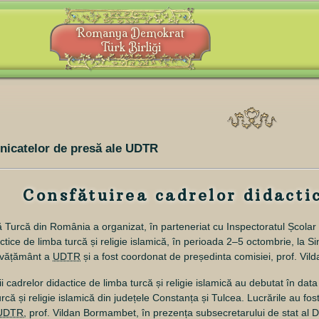
Romanya Demokrat
Türk Birliği
nicatelor de presă ale UDTR
Consfătuirea cadrelor didacti
Turcă din România a organizat, în parteneriat cu Inspectoratul Școla
tice de limba turcă și religie islamică, în perioada 2–5 octombrie, la S
învățământ a
UDTR
și a fost coordonat de președinta comisiei, prof. Vi
ii cadrelor didactice de limba turcă și religie islamică au debutat în dat
rcă și religie islamică din județele Constanța și Tulcea. Lucrările au fo
UDTR
, prof. Vildan Bormambet, în prezența subsecretarului de stat al 