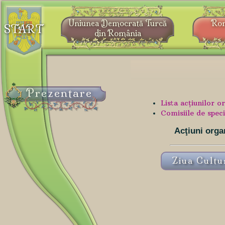
Uniunea Democrată Turcă
Ro
START
din România
Prezentare
Lista acţiunilor 
Comisiile de speci
Acţiuni org